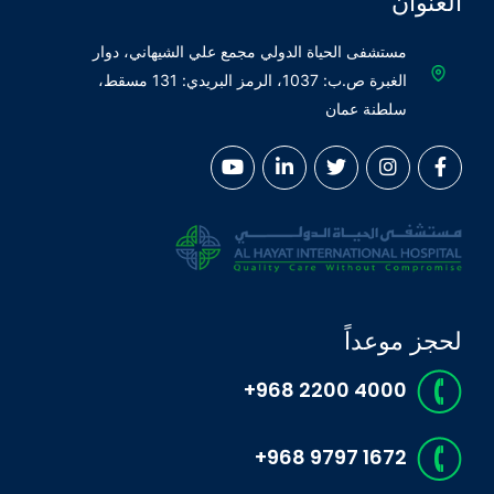
العنوان
مستشفى الحياة الدولي مجمع علي الشيهاني، دوار
الغبرة ص.ب: 1037، الرمز البريدي: 131 مسقط،
سلطنة عمان
لحجز موعداً
+968 2200 4000
+968 9797 1672