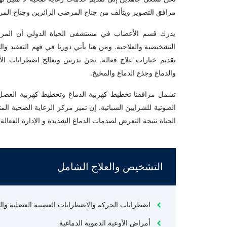
مرافق التصوير ويتألف من جناح المرضى الزائرين وجناح ال
يدرك قسم الأعصاب في مستشفى الحياة الدولي أن المرضى
التشخيصية والعلاجية. ومن هنا يأتي دورنا في فهم التعقيد وا
تقديم خيارات علاج فعالة. نحن ندرس ونعالج اضطرابات ال
والدماغ وجذع الدماغ والمخيخ.
تشمل مرافقنا تخطيط كهربية الدماغ وتخطيط كهربية العضل
الصوتية للشرايين السباتية. إن تميز مركز الرعاية الصحية المت
الحياة نتيجة التعرض لصدمات الدماغ الشديدة و الإدارة الفعا
التشخيص والعلاج الشامل
اضطرابات الحركة والاضطرابات العصبية العضلية وا
أمراض الأوعية الدموية الدماغية