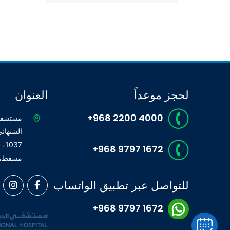
لحجز موعداً
العنوان
+968 2200 4000
مستشفى 
الشيهان
+968 9797 1672
مسقط، 
للتواصل عبر تطبيق الواتساب
+968 9797 1672