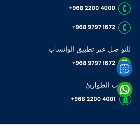
+968 2200 4000
+968 9797 1672
للتواصل عبر تطبيق الواتساب
+968 9797 1672
لحالات الطوارئ
+968 2200 4001
©2026 جميع الحقوق محفوظة – مستشفى الحياة الدولي MOH