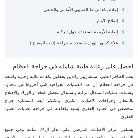
إعادة بناء الرباط الصليبي الأمامي والخلفي
إصلاح الأوتار
إصابة الأربطة المتعددة حول الركبة
علاج كسور الورك باستخدام جراحة (ثقب المفتاح )
احصل على رعاية طبية شاملة في جراحة العظام
يضم الطاقم الطبي استشاريين رائدين يحظون بكفاءة عالية وخبرة واسعة
في جراحة العظام. إن عدد العمليات الجراحية التي أجروها غير محدود
وشملت عمليات استبدال الركبة واستبدال مفصل الفخذ او الورك والإصلاح
بالمنظار وجراحات الإصابات الكبرى. يمكنكم أيضا استشارة جراح
متخصص في العمود الفقري يُشهد بكفاءته في جراحة إصابات العمود
الفقري .
يستقبل مركز الإصابات المرضي على مدار ال24 ساعة وفي جميع
الأوقات ويضم الأجهزة والمعدات اللازمة على غرار التصوير بالأشعة