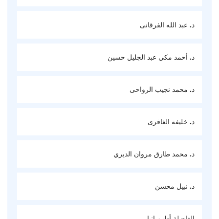
د. عبد الله الفرقانى
د. أحمد مكي عبد الجليل حسين
د. محمد نجيب الرواحى
د. خليفة الغافرى
د. محمد طارق مروان الديري
د. نبيل محسن
الفاضلة أدلين إنبا