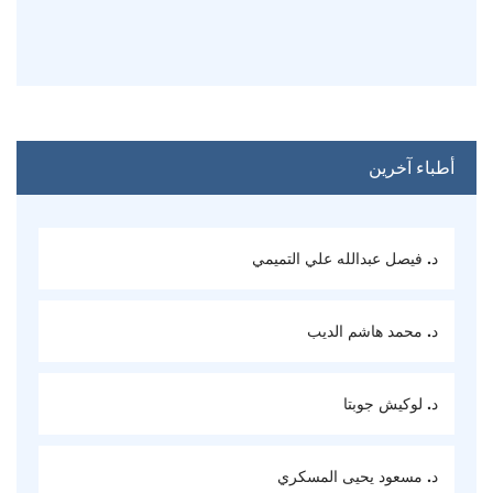
أطباء آخرين
د. فيصل عبدالله علي التميمي
د. محمد هاشم الديب
د. لوكيش جوبتا
د. مسعود يحيى المسكري