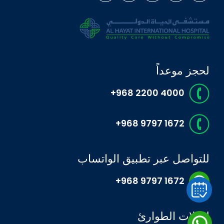
لحجز موعداً
+968 2200 4000
+968 9797 1672
للتواصل عبر تطبيق الواتساب
+968 9797 1672
لحالات الطوارئ